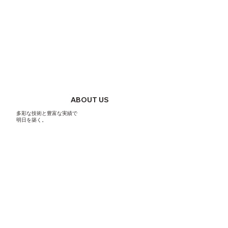
ABOUT US
多彩な技術と豊富な実績で
明日を築く。
シンプル・イズ・ベストで人と共に進む共進電設。
設立35年、私たちは電気工事のプロ集団です。
会社も、社員も、関係各社さんも、
一緒に発展しようという意味を込めて
「共進電設」と名付けました。
VIEW MORE