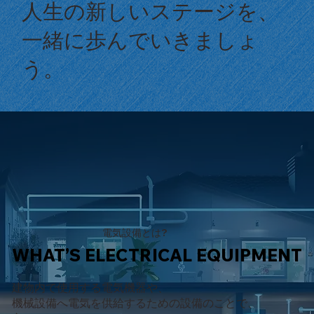
人生の新しいステージを、
一緒に歩んでいきましょ
う。
電気設備とは?
WHAT’S ELECTRICAL EQUIPMENT
WHAT’S ELECTRICAL EQUIPMENT
建物内で使用する電気機器や、
機械設備へ電気を供給するための設備のことで、