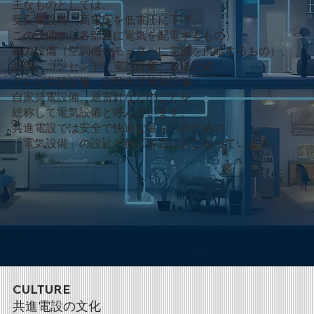
主なものとしては、
受変電設備（高電圧を低電圧に下げ、
この設備から各部屋に電気を配電するもの）、
動力設備（空調機やモーターに電源を供給するもの）、
照明、コンセント、電話設備、放送設備、
テレビ共聴設備、自動火災報知設備、
自家発電設備、避雷針などのことを
総称して電気設備と呼んでいます。
共進電設では安全で快適な暮らしのための
「電気設備」の設計と施工を主におこなっています。
CULTURE
共進電設の文化