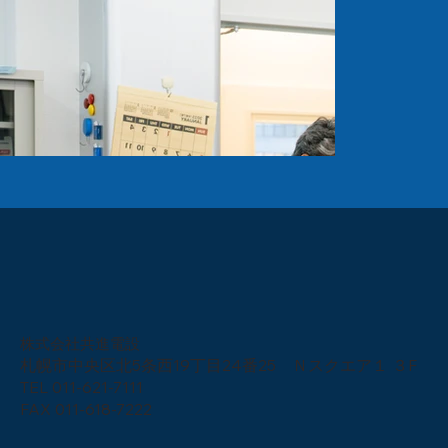
株式会社共進電設
札幌市中央区北5条西19丁目24番25 Ｎスクエア１ ３F
TEL
011-621-7111
FAX 011-618-7222