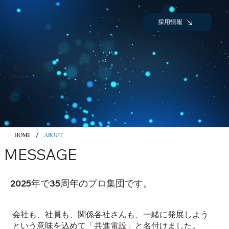
採用情報
私たちについて
ABOUT
/
HOME
ABOUT
​MESSAGE
2025年で35周年のプロ集団です。
会社も、社員も、関係各社さんも、一緒に発展しよう
という意味を込めて「共進電設」と名付けました。