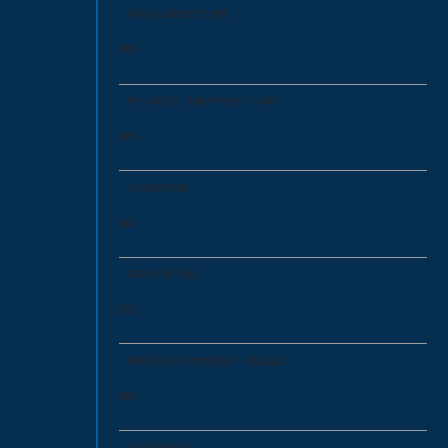
資本金を2,000万円に増資
2002
Nビル新社屋（札幌市中央区）へ移転
2015
売上10億円突破
2021
現在の社屋に移転
2023
札幌市競争入札参加資格者 A等級認定
2024
売上22億円突破