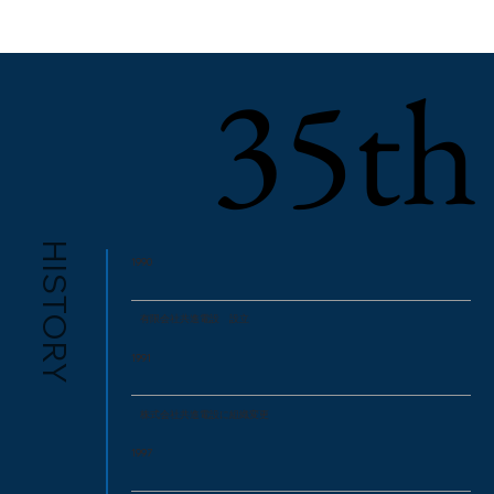
35th
35th
HISTORY
1990
有限会社共進電設 設立
1991
株式会社共進電設に組織変更
1997